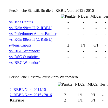
Persönliche Statistik für die 2. RBBL Nord 2015 / 2016
ND2er
MD2er
3e
vs. Jena Caputs
-
-
-
-
vs. Köln 99ers II (2. RBBL)
-
-
-
-
vs. Paderborner Ahorn-Panther
-
-
-
-
vs. Köln 99ers II (2. RBBL)
-
-
-
-
@Jena Caputs
2
1/1
0/1
-
vs. BBC Warendorf
-
-
-
-
vs. RSC Osnabrück
-
-
-
-
vs. BBC Warendorf
-
-
-
-
Persönliche Gesamt-Statistik pro Wettbewerb
ND2er
MD2er
3er
2. RBBL Nord 2014/15
-
-
-
-
2. RBBL Nord 2015 / 2016
2
1/1
0/1
-
Karriere
2
1/1
0/1
-