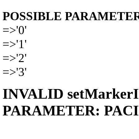
POSSIBLE PARAMETER
=>'0'
=>'1'
=>'2'
=>'3'
INVALID setMarkerI
PARAMETER: PACI