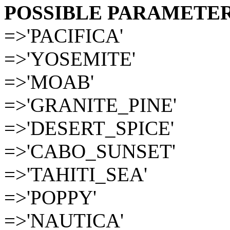
POSSIBLE PARAMETER
=>'PACIFICA'
=>'YOSEMITE'
=>'MOAB'
=>'GRANITE_PINE'
=>'DESERT_SPICE'
=>'CABO_SUNSET'
=>'TAHITI_SEA'
=>'POPPY'
=>'NAUTICA'