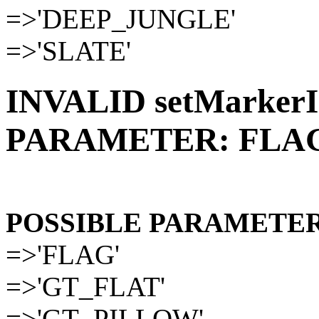
=>'DEEP_JUNGLE'
=>'SLATE'
INVALID setMarkerIc
PARAMETER: FLA
POSSIBLE PARAMETER
=>'FLAG'
=>'GT_FLAT'
=>'GT_PILLOW'