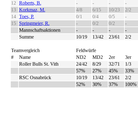
12
Roberts, B.
-
-
-
-
13
Korkmaz, M.
4/8
6/15
10/23
2/2
14
Toes, P.
0/1
0/4
0/5
-
15
Springmeier, R.
-
0/2
0/2
-
Mannschaftsaktionen
-
-
-
-
Summe
10/19
13/42
23/61
2/2
Teamvergleich
Feldwürfe
#
Name
ND2
MD2
2er
3er
Roller Bulls St. Vith
24/42
8/29
32/71
1/3
57%
27%
45%
33%
RSC Osnabrück
10/19
13/42
23/61
2/2
52%
30%
37%
100%