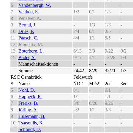
6
Vandenbergh, W.
-
-
-
-
7
Veithen, S.
1/2
0/1
1/3
-
8
Penalver, A.
-
-
-
-
9
Bernal, J.
-
1/3
1/3
-
10
Dries, P.
2/4
0/1
2/5
-
11
Paasch, C.
4/4
1/1
5/5
-
12
Jonniaux, M.
-
-
-
-
13
Boterberg, L.
6/13
3/9
9/22
0/2
15
Bader, S.
9/17
3/11
12/28
1/1
Mannschaftsaktionen
-
-
-
-
Summe
24/42
8/29
32/71
1/3
RSC Osnabrück
Feldwürfe
#
Name
ND2
MD2
2er
3er
5
Nohl, D.
0/1
-
0/1
-
6
Happeck, R.
1/1
-
1/1
-
7
Freriks, B.
3/6
6/20
9/26
-
8
Jörling, A.
2/2
1/1
3/3
-
9
Hüsemann, B.
-
-
-
-
10
Tsatsoulis, K.
-
-
-
-
11
Schmidt, D.
-
-
-
-