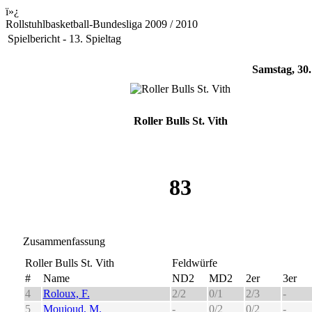
ï»¿
Rollstuhlbasketball-Bundesliga 2009 / 2010
Spielbericht - 13. Spieltag
Samstag, 30.
Roller Bulls St. Vith
83
Zusammenfassung
Roller Bulls St. Vith
Feldwürfe
#
Name
ND2
MD2
2er
3er
4
Roloux, F.
2/2
0/1
2/3
-
5
Moujoud, M.
-
0/2
0/2
-