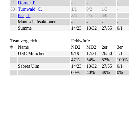
21
Dorner, P.
-
-
-
-
33
Turnwald, C.
1/1
0/2
1/3
-
41
Paa, T.
2/4
2/5
4/9
-
Mannschaftsaktionen
-
-
-
-
Summe
14/23
13/32
27/55
0/1
Teamvergleich
Feldwürfe
#
Name
ND2
MD2
2er
3er
USC München
9/19
17/31
26/50
1/1
47%
54%
52%
100%
Sabres Ulm
14/23
13/32
27/55
0/1
60%
40%
49%
0%