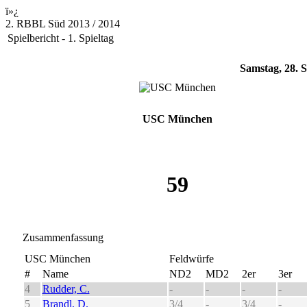
ï»¿
2. RBBL Süd 2013 / 2014
Spielbericht - 1. Spieltag
Samstag, 28. 
USC München
59
Zusammenfassung
USC München
Feldwürfe
#
Name
ND2
MD2
2er
3er
4
Rudder, C.
-
-
-
-
5
Brandl, D.
3/4
-
3/4
-