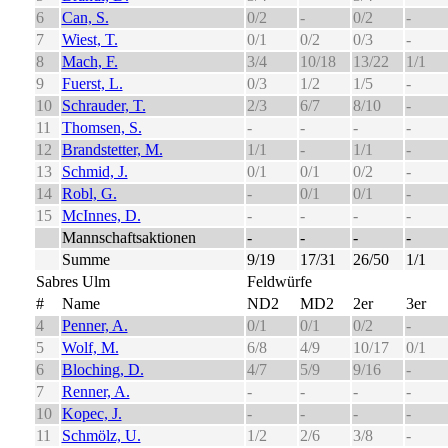
6
Can, S.
0/2
-
0/2
-
7
Wiest, T.
0/1
0/2
0/3
-
8
Mach, F.
3/4
10/18
13/22
1/1
9
Fuerst, L.
0/3
1/2
1/5
-
10
Schrauder, T.
2/3
6/7
8/10
-
11
Thomsen, S.
-
-
-
-
12
Brandstetter, M.
1/1
-
1/1
-
13
Schmid, J.
0/1
0/1
0/2
-
14
Robl, G.
-
0/1
0/1
-
15
McInnes, D.
-
-
-
-
Mannschaftsaktionen
-
-
-
-
Summe
9/19
17/31
26/50
1/1
Sabres Ulm
Feldwürfe
#
Name
ND2
MD2
2er
3er
4
Penner, A.
0/1
0/1
0/2
-
5
Wolf, M.
6/8
4/9
10/17
0/1
6
Bloching, D.
4/7
5/9
9/16
-
7
Renner, A.
-
-
-
-
10
Kopec, J.
-
-
-
-
11
Schmölz, U.
1/2
2/6
3/8
-