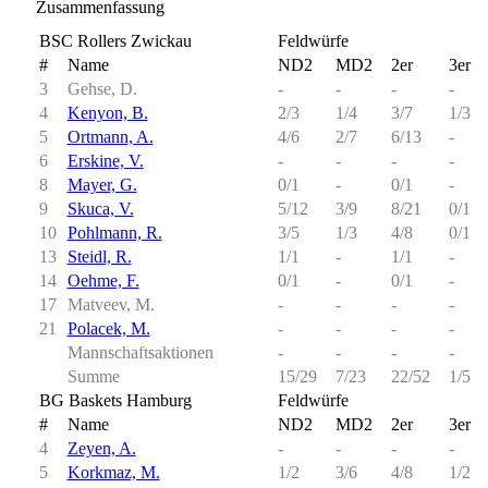
Zusammenfassung
BSC Rollers Zwickau
Feldwürfe
#
Name
ND2
MD2
2er
3er
3
Gehse, D.
-
-
-
-
4
Kenyon, B.
2/3
1/4
3/7
1/3
5
Ortmann, A.
4/6
2/7
6/13
-
6
Erskine, V.
-
-
-
-
8
Mayer, G.
0/1
-
0/1
-
9
Skuca, V.
5/12
3/9
8/21
0/1
10
Pohlmann, R.
3/5
1/3
4/8
0/1
13
Steidl, R.
1/1
-
1/1
-
14
Oehme, F.
0/1
-
0/1
-
17
Matveev, M.
-
-
-
-
21
Polacek, M.
-
-
-
-
Mannschaftsaktionen
-
-
-
-
Summe
15/29
7/23
22/52
1/5
BG Baskets Hamburg
Feldwürfe
#
Name
ND2
MD2
2er
3er
4
Zeyen, A.
-
-
-
-
5
Korkmaz, M.
1/2
3/6
4/8
1/2