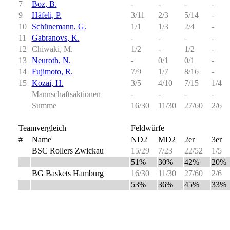
7
Boz, B.
-
-
-
-
9
Häfeli, P.
3/11
2/3
5/14
-
10
Schünemann, G.
1/1
1/3
2/4
-
11
Gabranovs, K.
-
-
-
-
12
Chiwaki, M.
1/2
-
1/2
-
13
Neuroth, N.
-
0/1
0/1
-
14
Fujimoto, R.
7/9
1/7
8/16
-
15
Kozai, H.
3/5
4/10
7/15
1/4
Mannschaftsaktionen
-
-
-
-
Summe
16/30
11/30
27/60
2/6
Teamvergleich
Feldwürfe
#
Name
ND2
MD2
2er
3er
BSC Rollers Zwickau
15/29
7/23
22/52
1/5
51%
30%
42%
20%
BG Baskets Hamburg
16/30
11/30
27/60
2/6
53%
36%
45%
33%