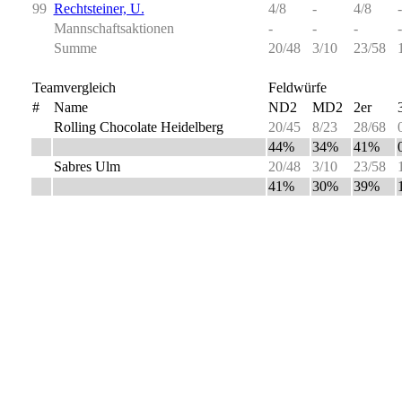
99
Rechtsteiner, U.
4/8
-
4/8
-
Mannschaftsaktionen
-
-
-
-
Summe
20/48
3/10
23/58
Teamvergleich
Feldwürfe
#
Name
ND2
MD2
2er
Rolling Chocolate Heidelberg
20/45
8/23
28/68
44%
34%
41%
Sabres Ulm
20/48
3/10
23/58
41%
30%
39%