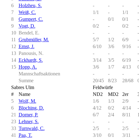
6
Holzheu, S.
-
-
-
-
7
Weiß, C.
1/1
-
1/1
-
8
Gumpert, C.
-
0/1
0/1
-
9
Vogt, D.
0/2
-
0/2
-
10
Bendel, E.
-
-
-
-
11
Grubmüller, M.
5/7
1/2
6/9
-
12
Ernst, J.
6/10
3/6
9/16
-
13
Panousis, N.
-
-
-
-
14
Eckhardt, S.
3/14
3/5
6/19
-
15
Hopp, A.
3/6
1/7
4/13
Mannschaftsaktionen
-
-
-
-
Summe
20/45
8/23
28/68
Sabres Ulm
Feldwürfe
#
Name
ND2
MD2
2er
5
Wolf, M.
1/6
1/3
2/9
-
6
Bloching, D.
4/12
0/2
4/14
-
21
Dorner, P.
6/7
2/4
8/11
23
Lehner, S.
-
-
-
-
33
Turnwald, C.
2/5
-
2/5
-
41
Paa, T.
3/10
0/1
3/11
-