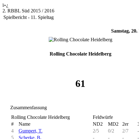
ï»¿
2. RBBL Süd 2015 / 2016
Spielbericht - 11. Spieltag
Samstag, 20.
Rolling Chocolate Heidelberg
61
Zusammenfassung
Rolling Chocolate Heidelberg
Feldwürfe
#
Name
ND2
MD2
2er
4
Gumpert, T.
2/5
0/2
2/7
-
5
Scherke, B.
-
-
-
-