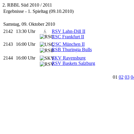
2. RBBL Süd 2010 / 2011
Ergebnisse - 1. Spieltag (09.10.2010)
Samstag, 09. Oktober 2010
2142
13:30 Uhr
RSV Lahn-Dill II
RSC Frankfurt II
2143
16:00 Uhr
USC München II
RSB Thuringia Bulls
2144
16:00 Uhr
SKV Ravensburg
RSV Baskets Salzburg
01
02
03
0